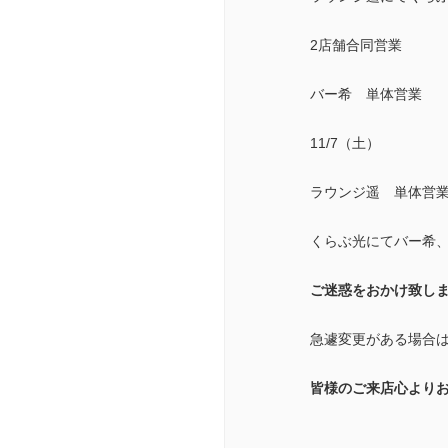
2店舗合同営業
バー希 単体営業
11/7（土）
ラウンジ遥 単体営
くらぶ光にてバー希、
ご迷惑をおかけ致し
急遽変更がある場合
皆様のご来店心より