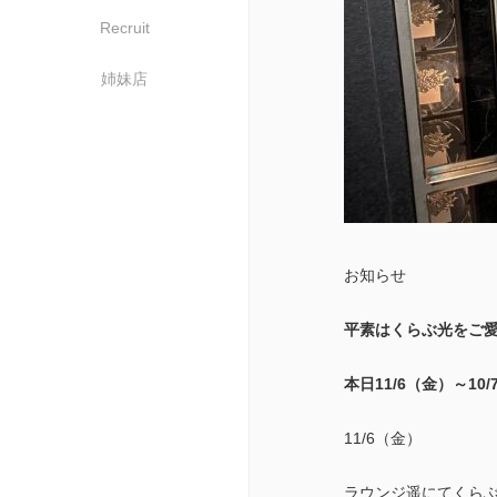
Recruit
姉妹店
お知らせ
平素はくらぶ光をご
本日11/6（金）～1
11/6（金）
ラウンジ遥にてくら