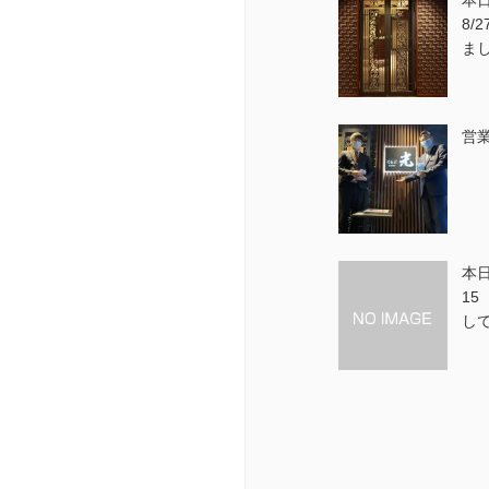
本日
8/
ま
営
本日
1
し