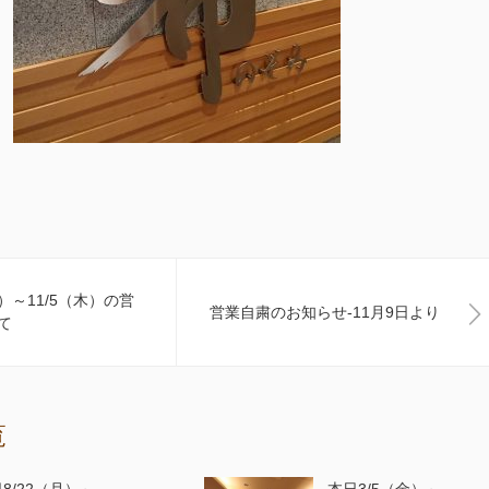
水）～11/5（木）の営
営業自粛のお知らせ-11月9日より
て
覧