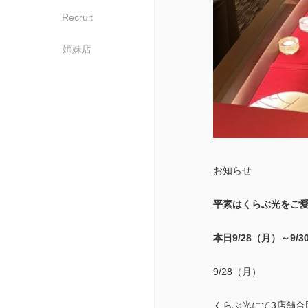
Recruit
姉妹店
お知らせ
平素はくらぶ光をご
本日9/28（月）～9
9/28（月）
くらぶ光にて3店舗合