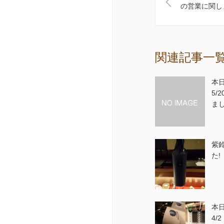
の営業に関し
関連記事一
本日
5/
ま
紫鈴
た!
本日
4/