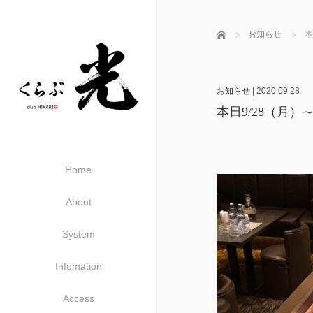
ホーム
お知らせ
本
お知らせ
|
2020.09.28
本日9/28（月）
Home
About
System
Infomation
Access