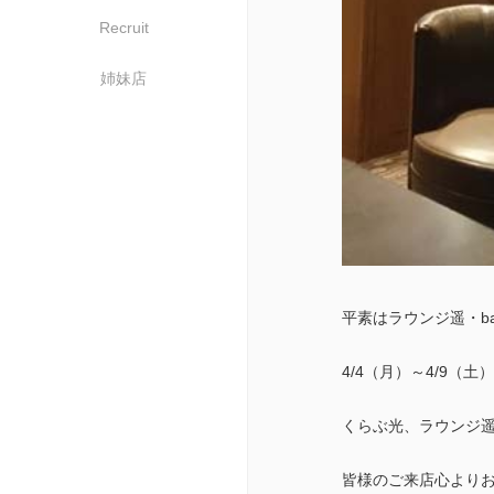
Recruit
姉妹店
平素はラウンジ遥・b
4/4（月）～4/9（
くらぶ光、ラウンジ遥
皆様のご来店心より