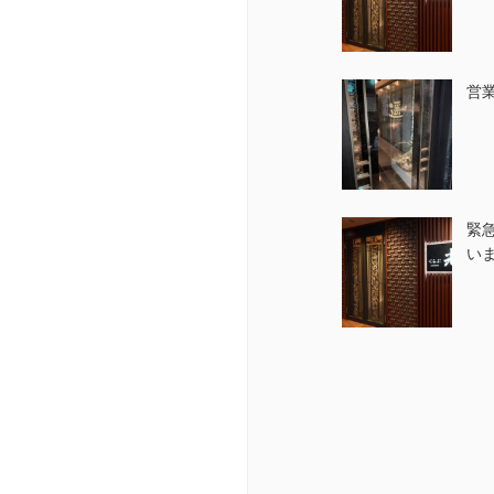
営
緊
い