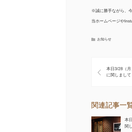
※誠に勝手ながら、
当ホームページやIns
お知らせ
本日3/28（
に関しまして
関連記事一
本日
関