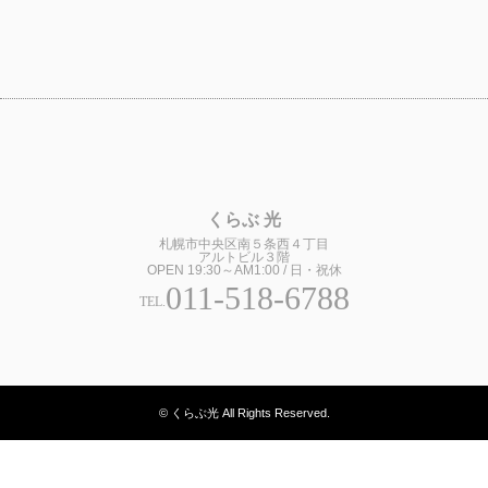
くらぶ 光
札幌市中央区南５条西４丁目
アルトビル３階
OPEN 19:30～AM1:00 / 日・祝休
011-518-6788
TEL.
© くらぶ光 All Rights Reserved.