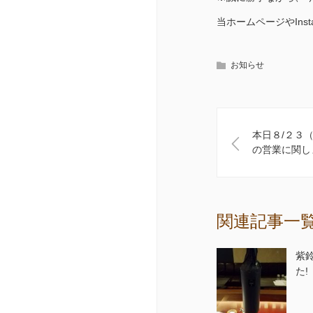
当ホームページやIns
お知らせ
本日８/２３
の営業に関し
関連記事一
紫鈴
た!