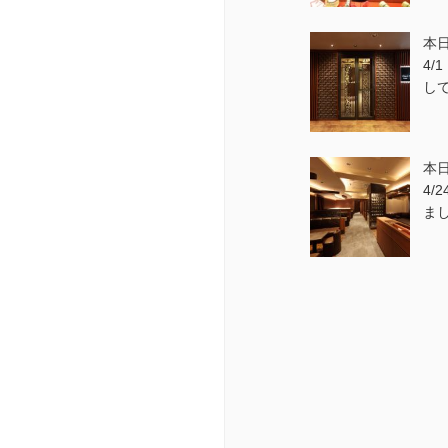
本日
4/
し
本日
4/
ま