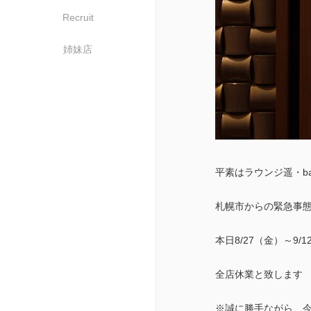
Recruit
姉妹店
平素はラウンジ遥・b
札幌市からの緊急事
本日8/27（金）～9/
全店休業と致します
※誠に勝手ながら、