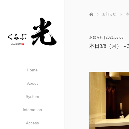
ホーム
お知らせ
本
お知らせ
|
2021.03.08
本日3/8（月）～
Home
About
System
Infomation
Access