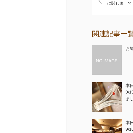
に関しまして
関連記事一
お
本日
9/
ま
本日
9/