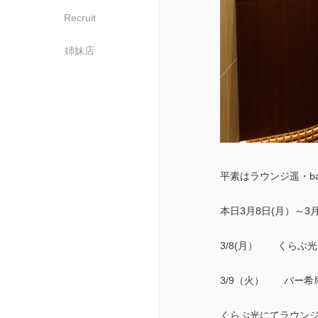
Recruit
姉妹店
平素はラウンジ遥・b
本日3月8日(月）～3
3/8(月） くらぶ
3/9（火） バー希
くらぶ光にてラウンジ