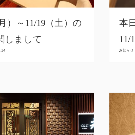
（月）～11/19（土）の
本日
関しまして
11
.14
お知らせ
し