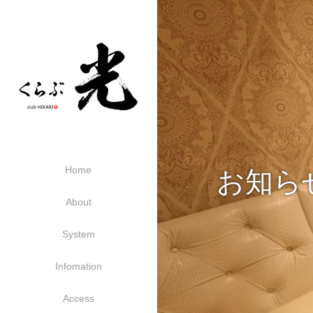
Home
お知ら
About
System
Infomation
Access