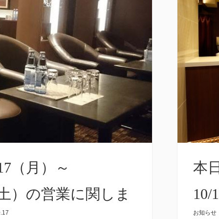
/17（月）～
本日
2（土）の営業に関しま
10
.17
お知らせ