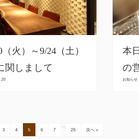
20（火）～9/24（土）
本日
に関しまして
の
.20
お知らせ
…
3
4
5
6
7
25
次へ »