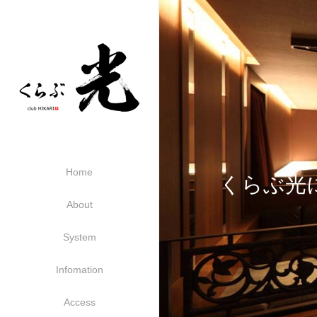
Home
くらぶ光
About
System
Infomation
Access