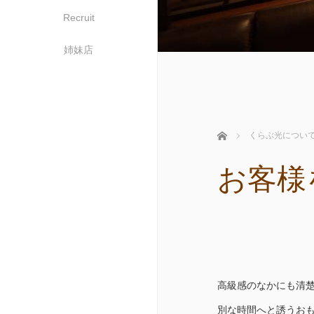
Recruit
姉妹店
ホーム
くらぶ光につい
お客様
高級感のなかにも清
別な時間へと誘うお